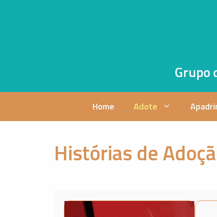
Pular
para
o
conteúdo
Grupo 
Home
Adote
Apadri
Histórias de Adoç