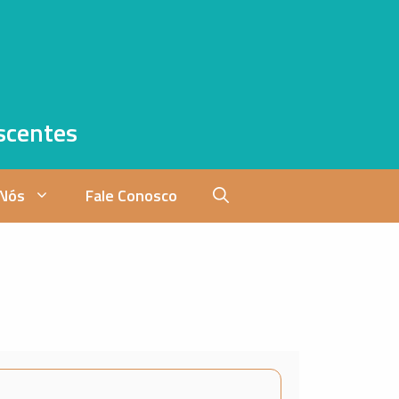
scentes
 Nós
Fale Conosco