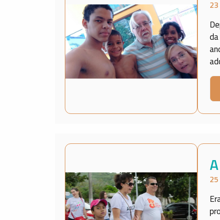
23
De
da
an
ad
A
25
Er
pr