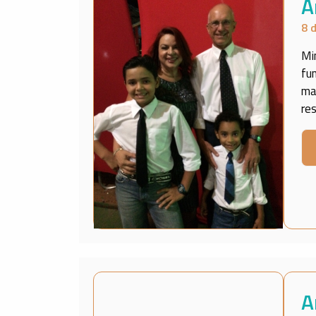
A
8 
Mi
fu
ma
re
A