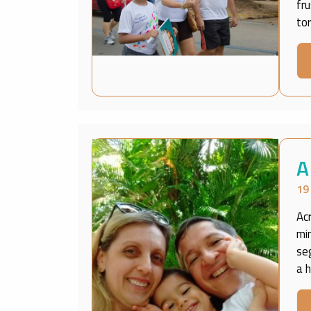
fr
to
A
19
Ac
mi
se
a 